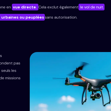
rone en
vue directe
.
Cela exclut également
le vol de nuit.
 urbaines ou peuplées
sans autorisation.
ns
pondent pas
 seuls les
 de missions