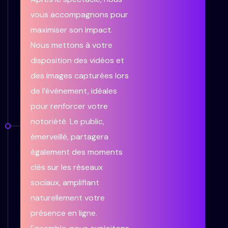
vous accompagnons pour
maximiser son impact.
Nous mettons à votre
disposition des vidéos et
des images capturées lors
de l’événement, idéales
pour renforcer votre
notoriété. Le public,
émerveillé, partagera
également des moments
clés sur les réseaux
sociaux, amplifiant
naturellement votre
présence en ligne.