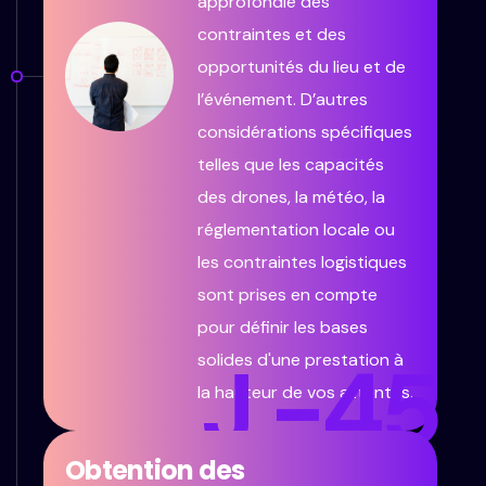
approfondie des
contraintes et des
opportunités du lieu et de
l’événement. D’autres
considérations spécifiques
telles que les capacités
des drones, la météo, la
réglementation locale ou
les contraintes logistiques
sont prises en compte
pour définir les bases
J -45
solides d'une prestation à
la hauteur de vos attentes.
Obtention des