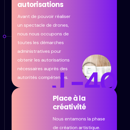
autorisations
Avant de pouvoir réaliser
un spectacle de drones,
nous nous occupons de
toutes les démarches
administratives pour
obtenir les autorisations
J -40
nécessaires auprès des
autorités compétentes.
Place à la
créativité
Nous entamons la phase
de création artistique.