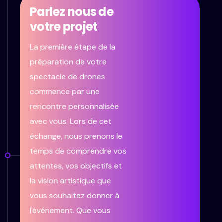
Parlez nous de
votre projet
La première étape de la
préparation de votre
spectacle de drones
commence par une
rencontre personnalisée
avec vous. Lors de cet
échange, nous prenons le
temps de comprendre vos
attentes, vos objectifs et
la vision artistique que
vous souhaitez donner à
l'événement. Que vous