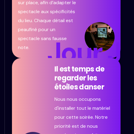
sur place, afin d’adapter le
spectacle aux spécificités
du lieu. Chaque détail est
peaufiné pour un
Jour J
spectacle sans fausse
note.
Il est temps de
regarder les
étoiles danser
Nous nous occupons
d'installer tout le matériel
pour cette soirée. Notre
priorité est de nous