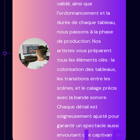
validé, ainsi que
l’ordonnancement et la
durée de chaque tableau,
nous passons à la phase
de production. Nos
artistes vous préparent
tous les éléments clés : la
colorisation des tableaux,
les transitions entre les
scènes, et le calage précis
avec la bande sonore.
Chaque détail est
soigneusement ajusté pour
garantir un spectacle aussi
envoutant que captivant.