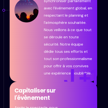
synchroniser parfaitement
avec l’événement global, en
respectant le planning et
l’atmosphère souhaitée.
Nous veillons à ce que tout
se déroule en toute
sécurité. Notre équipe
dédie tous ses efforts et
tout son professionnalisme
J +1
pour offrir à vos convives
une expérience inoubliable.
Capitaliser sur
l'évènement
Après le spectacle, nous