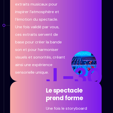
extraits musicaux pour
inspirer l’atmosphère et
l’émotion du spectacle.
Une fois validé par vous,
ces extraits servent de
base pour créer la bande
son et pour harmoniser
visuels et sonorités, créant
J -30
ainsi une expérience
sensorielle unique.
Le spectacle
prend forme
Une fois le storyboard