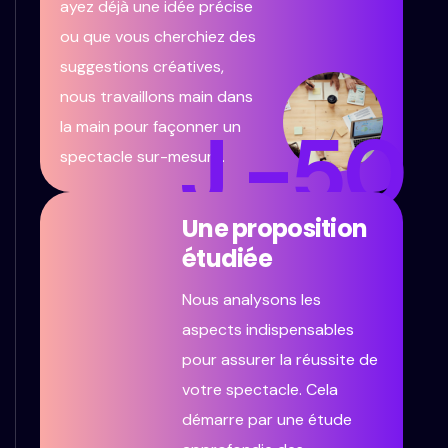
ayez déjà une idée précise
ou que vous cherchiez des
suggestions créatives,
nous travaillons main dans
J -50
la main pour façonner un
spectacle sur-mesure.
Une proposition
étudiée
Nous analysons les
aspects indispensables
pour assurer la réussite de
votre spectacle. Cela
démarre par une étude