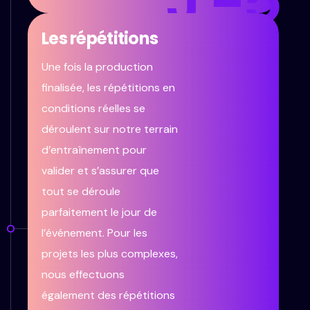
J -5
Les répétitions
Une fois la production
finalisée, les répétitions en
conditions réelles se
déroulent sur notre terrain
d’entraînement pour
valider et s’assurer que
tout se déroule
parfaitement le jour de
l’événement. Pour les
projets les plus complexes,
nous effectuons
également des répétitions