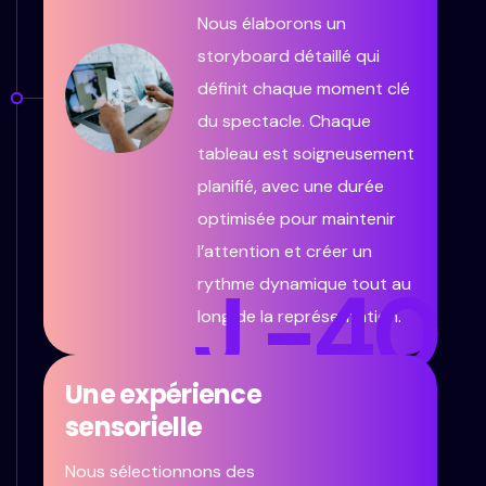
Nous élaborons un
storyboard détaillé qui
définit chaque moment clé
du spectacle. Chaque
tableau est soigneusement
planifié, avec une durée
optimisée pour maintenir
l’attention et créer un
J -40
rythme dynamique tout au
long de la représentation.
Une expérience
sensorielle
Nous sélectionnons des